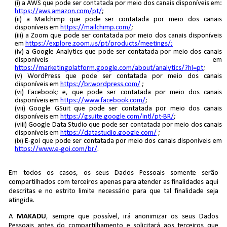
(i) a AWS que pode ser contatada por meio dos canais disponíveis em:
https://aws.amazon.com/pt/
;
(ii) a Mailchimp que pode ser contatada por meio dos canais
disponíveis em
https://mailchimp.com/
;
(iii) a Zoom que pode ser contatada por meio dos canais disponíveis
em
https://explore.zoom.us/pt/products/meetings/;
(iv) a Google Analytics que pode ser contatada por meio dos canais
disponíveis em
https://marketingplatform.google.com/about/analytics/?hl=pt
;
(v) WordPress que pode ser contatada por meio dos canais
disponíveis em
https://br.wordpress.com/
;
(vi) Facebook; e, que pode ser contatada por meio dos canais
disponíveis em
https://www.facebook.com/
;
(vii) Google GSuit que pode ser contatada por meio dos canais
disponíveis em
https://gsuite.google.com/intl/pt-BR/
;
(viii) Google Data Studio que pode ser contatada por meio dos canais
disponíveis em
https://datastudio.google.com/
;
(ix) E-goi que pode ser contatada por meio dos canais disponíveis em
https://www.e-goi.com/br/
.
Em todos os casos, os seus Dados Pessoais somente serão
compartilhados com terceiros apenas para atender as finalidades aqui
descritas e no estrito limite necessário para que tal finalidade seja
atingida.
A
MAKADU
, sempre que possível, irá anonimizar os seus Dados
Pessoais antes do compartilhamento e solicitará aos terceiros que