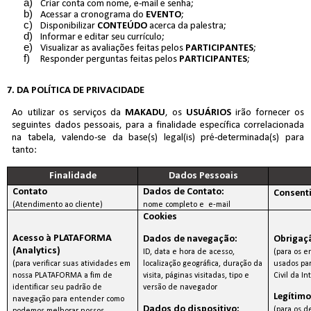
Criar conta com nome, e-mail e senha;
Acessar a cronograma do
EVENTO
;
Disponibilizar
CONTEÚDO
acerca da palestra;
Informar e editar seu currículo;
Visualizar as avaliações feitas pelos
PARTICIPANTES
;
Responder perguntas feitas pelos
PARTICIPANTES
;
7. DA POLÍTICA DE PRIVACIDADE
Ao utilizar os serviços da
MAKADU
, os
USUÁRIOS
irão fornecer os
seguintes dados pessoais, para a finalidade específica correlacionada
na tabela, valendo-se da base(s) legal(is) pré-determinada(s) para
tanto:
Finalidade
Dados Pessoais
Contato
Dados de Contato:
Consent
(Atendimento ao cliente)
nome completo e e-mail
Cookies
Acesso à PLATAFORMA
Obrigaçã
Dados de navegação:
(Analytics)
(para os 
ID, data e hora de acesso,
(para verificar suas atividades em
usados pa
localização geográfica, duração da
nossa PLATAFORMA a fim de
Civil da In
visita, páginas visitadas, tipo e
identificar seu padrão de
versão de navegador
Legítimo
navegação para entender como
Dados do dispositivo:
(para os 
podemos melhorar nossos