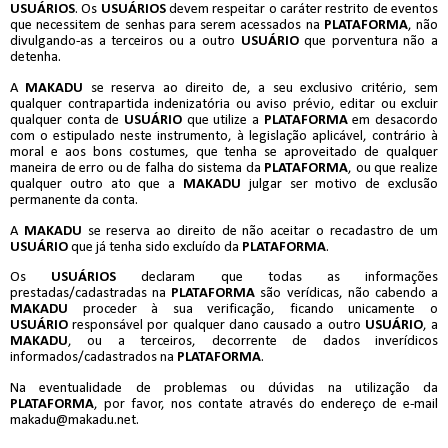
USUÁRIOS
. Os
USUÁRIOS
devem respeitar o caráter restrito de eventos
que necessitem de senhas para serem acessados na
PLATAFORMA
, não
divulgando-as a terceiros ou a outro
USUÁRIO
que porventura não a
detenha.
A
MAKADU
se reserva ao direito de, a seu exclusivo critério, sem
qualquer contrapartida indenizatória ou aviso prévio, editar ou excluir
qualquer conta de
USUÁRIO
que utilize a
PLATAFORMA
em desacordo
com o estipulado neste instrumento, à legislação aplicável, contrário à
moral e aos bons costumes, que tenha se aproveitado de qualquer
maneira de erro ou de falha do sistema da
PLATAFORMA
, ou que realize
qualquer outro ato que a
MAKADU
julgar ser motivo de exclusão
permanente da conta.
A
MAKADU
se reserva ao direito de não aceitar o recadastro de um
USUÁRIO
que já tenha sido excluído da
PLATAFORMA
.
Os
USUÁRIOS
declaram que todas as informações
prestadas/cadastradas na
PLATAFORMA
são verídicas, não cabendo a
MAKADU
proceder à sua verificação, ficando unicamente o
USUÁRIO
responsável por qualquer dano causado a outro
USUÁRIO
, a
MAKADU
, ou a terceiros, decorrente de dados inverídicos
informados/cadastrados na
PLATAFORMA
.
Na eventualidade de problemas ou dúvidas na utilização da
PLATAFORMA
, por favor, nos contate através do endereço de e-mail
makadu@makadu.net
.