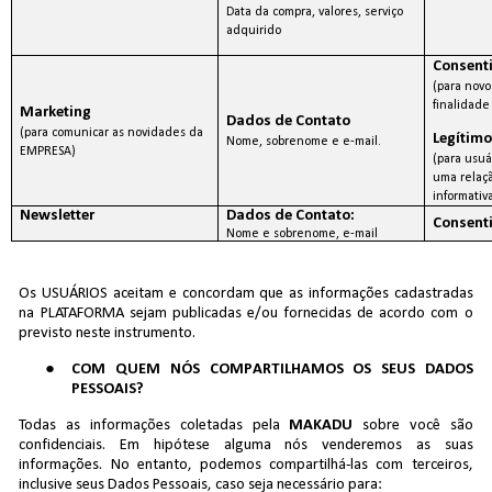
Data da compra, valores, serviço
adquirido
Consent
(para novo
finalidade
Marketing
Dados de Contato
(para comunicar as novidades da
Legítimo
Nome, sobrenome e e-mail.
EMPRESA)
(para usuá
uma relaçã
informativ
Newsletter
Dados de Contato:
Consent
Nome e sobrenome, e-mail
Os USUÁRIOS aceitam e concordam que as informações cadastradas
na PLATAFORMA sejam publicadas e/ou fornecidas de acordo com o
previsto neste instrumento.
COM QUEM NÓS COMPARTILHAMOS OS SEUS DADOS
PESSOAIS?
Todas as informações coletadas pela
MAKADU
sobre você são
confidenciais. Em hipótese alguma nós venderemos as suas
informações. No entanto, podemos compartilhá-las com terceiros,
inclusive seus Dados Pessoais, caso seja necessário para: