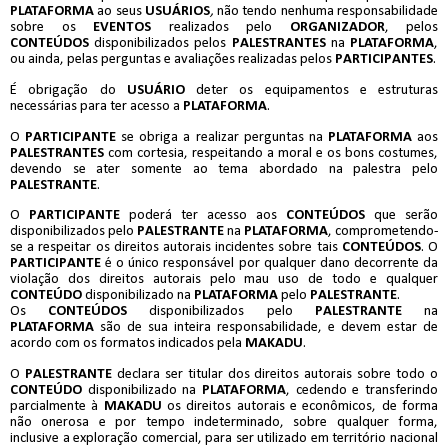
PLATAFORMA
ao seus
USUÁRIOS
,
não tendo nenhuma responsabilidade
sobre os
EVENTOS
realizados pelo
ORGANIZADOR
, pelos
CONTEÚDOS
disponibilizados pelos
PALESTRANTES
na
PLATAFORMA
,
ou ainda, pelas perguntas e avaliações realizadas pelos
PARTICIPANTES
.
É obrigação do
USUÁRIO
deter os equipamentos e estruturas
necessárias para ter acesso a
PLATAFORMA
.
O
PARTICIPANTE
se obriga a realizar perguntas na
PLATAFORMA
aos
PALESTRANTES
com cortesia, respeitando a moral e os bons costumes,
devendo se ater somente ao tema abordado na palestra pelo
PALESTRANTE
.
O
PARTICIPANTE
poderá ter acesso aos
CONTEÚDOS
que serão
disponibilizados pelo
PALESTRANTE
na
PLATAFORMA
, comprometendo-
se a respeitar os direitos autorais incidentes sobre tais
CONTEÚDOS
. O
PARTICIPANTE
é o único responsável por qualquer dano decorrente da
violação dos direitos autorais pelo mau uso de todo e qualquer
CONTEÚDO
disponibilizado na
PLATAFORMA
pelo
PALESTRANTE
.
Os
CONTEÚDOS
disponibilizados pelo
PALESTRANTE
na
PLATAFORMA
são de sua inteira responsabilidade, e devem estar de
acordo com os formatos indicados pela
MAKADU
.
O
PALESTRANTE
declara ser titular dos direitos autorais sobre todo o
CONTEÚDO
disponibilizado na
PLATAFORMA
, cedendo e transferindo
parcialmente à
MAKADU
os direitos autorais e econômicos, de forma
não onerosa e por tempo indeterminado, sobre qualquer forma,
inclusive a exploração comercial, para ser utilizado em território nacional