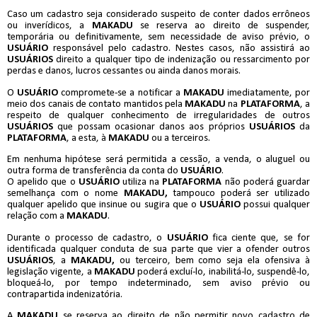
Caso um cadastro seja considerado suspeito de conter dados errôneos
ou inverídicos, a
MAKADU
se reserva ao direito de suspender,
temporária ou definitivamente, sem necessidade de aviso prévio, o
USUÁRIO
responsável pelo cadastro. Nestes casos, não assistirá ao
USUÁRIOS
direito a qualquer tipo de indenização ou ressarcimento por
perdas e danos, lucros cessantes ou ainda danos morais.
O
USUÁRIO
compromete-se a notificar a
MAKADU
imediatamente, por
meio dos canais de contato mantidos pela
MAKADU
na
PLATAFORMA
, a
respeito de qualquer conhecimento de irregularidades de outros
USUÁRIOS
que possam ocasionar danos aos próprios
USUÁRIOS
da
PLATAFORMA
, a esta, à
MAKADU
ou a terceiros.
Em nenhuma hipótese será permitida a cessão, a venda, o aluguel ou
outra forma de transferência da conta do
USUÁRIO
.
O apelido que o
USUÁRIO
utiliza na
PLATAFORMA
não poderá guardar
semelhança com o nome
MAKADU,
tampouco poderá ser utilizado
qualquer apelido que insinue ou sugira que o
USUÁRIO
possui qualquer
relação com a
MAKADU
.
Durante o processo de cadastro, o
USUÁRIO
fica ciente que, se for
identificada qualquer conduta de sua parte que vier a ofender outros
USUÁRIOS
, a
MAKADU,
ou terceiro, bem como seja ela ofensiva à
legislação vigente, a
MAKADU
poderá excluí-lo, inabilitá-lo, suspendê-lo,
bloqueá-lo, por tempo indeterminado, sem aviso prévio ou
contrapartida indenizatória.
A
MAKADU
se reserva ao direito de não permitir novo cadastro de