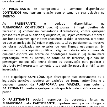
ou estrangeiro.
O
PALESTRANTE
se compromete a somente disponibilizar
CONTEÚDOS
que tenham relação com o tema da sua palestra no
EVENTO
.
Ao
PALESTRANTE
é vedado disponibilizar na
PLATAFORMA
CONTEÚDOS
que: (i) possam infringir direitos de
terceiros; (ii) contenham comentários difamatórios, contra qualquer
pessoa física (viva ou falecida) ou jurídica; (iii) sejam contrários à moral e
aos bons costumes, que incitem a violência, o ódio, o sexismo, o racismo
ou que sejam ilegais; (iv) sejam plagiados, total ou parcialmente, inclusive
de obras publicadas no exterior ou em línguas estrangeiras; (v)
demonstrem sua opinião política, religiosa, relacionada a times de
qualquer esporte ou acerca de orientações sexuais; (vi) sejam mera
reprodução, total ou parcial, de conteúdo de terceiros, que não lhe
pertençam ou que não tenha direito ou autorização para publicar e
distribuir; (vii) expressem somente a sua opinião pessoal; e, (viii) sejam
inverdades.
Todo e qualquer
CONTEÚDO
que desrespeite este instrumento ou a
legislação aplicável, poderá ser excluído de forma automática e a
qualquer tempo, da
PLATAFORMA
por
MAKADU
, sem deter o
PALESTRANTE
direito a qualquer contrapartida indenizatória ou aviso
prévio.
O
PALESTRANTE
poderá responder às perguntas feitas na
PLATAFORMA
pelo
PARTICIPANTE,
hipótese em que se obriga a