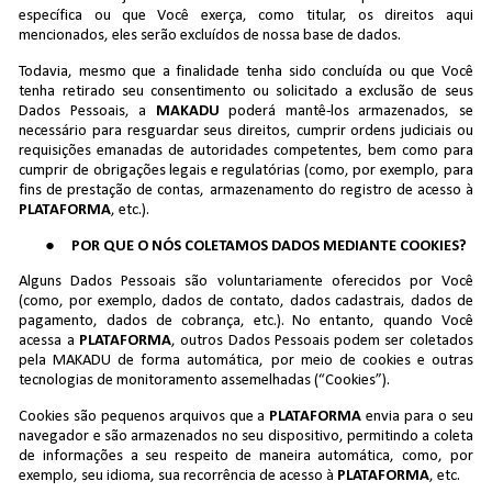
específica ou que Você exerça, como titular, os direitos aqui
mencionados, eles serão excluídos de nossa base de dados.
Todavia, mesmo que a finalidade tenha sido concluída ou que Você
tenha retirado seu consentimento ou solicitado a exclusão de seus
Dados Pessoais, a
MAKADU
poderá mantê-los armazenados, se
necessário para resguardar seus direitos, cumprir ordens judiciais ou
requisições emanadas de autoridades competentes, bem como para
cumprir de obrigações legais e regulatórias (como, por exemplo, para
fins de prestação de contas, armazenamento do registro de acesso à
PLATAFORMA
, etc.).
POR QUE O NÓS COLETAMOS DADOS MEDIANTE COOKIES?
Alguns Dados Pessoais são voluntariamente oferecidos por Você
(como, por exemplo, dados de contato, dados cadastrais, dados de
pagamento, dados de cobrança, etc.). No entanto, quando Você
acessa a
PLATAFORMA
, outros Dados Pessoais podem ser coletados
pela MAKADU de forma automática, por meio de cookies e outras
tecnologias de monitoramento assemelhadas (“Cookies”).
Cookies são pequenos arquivos que a
PLATAFORMA
envia para o seu
navegador e são armazenados no seu dispositivo, permitindo a coleta
de informações a seu respeito de maneira automática, como, por
exemplo, seu idioma, sua recorrência de acesso à
PLATAFORMA
, etc.