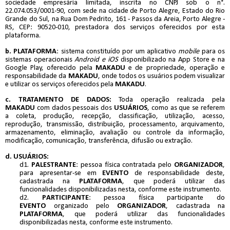
sociedade empresária limitada, inscrita no CNPJ sob o n°.
22.074.053/0001-90, com sede na cidade de Porto Alegre, Estado do Rio
Grande do Sul, na Rua Dom Pedrito, 161 - Passos da Areia, Porto Alegre -
RS, CEP: 90520-010, prestadora dos serviços oferecidos por esta
plataforma.
b.
PLATAFORMA
: sistema constituído por um aplicativo
mobile
para os
sistemas operacionais
Android e iOS
disponibilizado na App Store e na
Google Play, oferecido pela
MAKADU
e de propriedade, operação e
responsabilidade da
MAKADU
, onde todos os usuários podem visualizar
e utilizar os serviços oferecidos pela
MAKADU
.
c. TRATAMENTO DE DADOS:
Toda operação realizada pela
MAKADU
com dados pessoais dos
USUÁRIOS
, como as que se referem
a coleta, produção, recepção, classificação, utilização, acesso,
reprodução, transmissão, distribuição, processamento, arquivamento,
armazenamento, eliminação, avaliação ou controle da informação,
modificação, comunicação, transferência, difusão ou extração.
d.
USUÁRIOS:
d1.
PALESTRANTE
: pessoa física contratada pelo
ORGANIZADOR
,
para apresentar-se em
EVENTO
de responsabilidade deste,
cadastrada na
PLATAFORMA
, que poderá utilizar das
funcionalidades disponibilizadas nesta, conforme este instrumento.
d2.
PARTICIPANTE
: pessoa física participante do
EVENTO
organizado pelo
ORGANIZADOR
, cadastrada na
PLATAFORMA
, que poderá utilizar das funcionalidades
disponibilizadas nesta, conforme este instrumento.