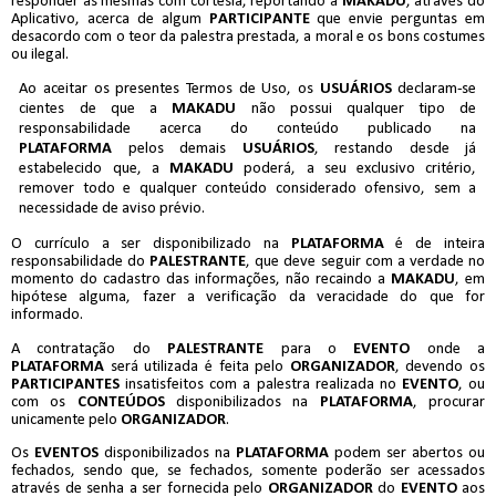
responder às mesmas com cortesia, reportando à
MAKADU
, através do
Aplicativo, acerca de algum
PARTICIPANTE
que envie perguntas em
desacordo com o teor da palestra prestada, a moral e os bons costumes
ou ilegal.
Ao aceitar os presentes Termos de Uso, os
USUÁRIOS
declaram-se
cientes de que a
MAKADU
não possui qualquer tipo de
responsabilidade acerca do conteúdo publicado na
PLATAFORMA
pelos demais
USUÁRIOS
, restando desde já
estabelecido que, a
MAKADU
poderá, a seu exclusivo critério,
remover todo e qualquer conteúdo considerado ofensivo, sem a
necessidade de aviso prévio.
O currículo a ser disponibilizado na
PLATAFORMA
é de inteira
responsabilidade do
PALESTRANTE
, que deve seguir com a verdade no
momento do cadastro das informações, não recaindo a
MAKADU
, em
hipótese alguma, fazer a verificação da veracidade do que for
informado.
A contratação do
PALESTRANTE
para o
EVENTO
onde a
PLATAFORMA
será utilizada é feita pelo
ORGANIZADOR
, devendo os
PARTICIPANTES
insatisfeitos com a palestra realizada no
EVENTO
, ou
com os
CONTEÚDOS
disponibilizados na
PLATAFORMA
, procurar
unicamente pelo
ORGANIZADOR
.
Os
EVENTOS
disponibilizados na
PLATAFORMA
podem ser abertos ou
fechados, sendo que, se fechados, somente poderão ser acessados
através de senha a ser fornecida pelo
ORGANIZADOR
do
EVENTO
aos