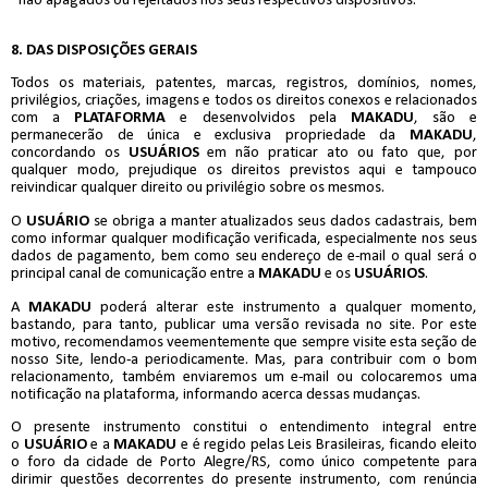
não apagados ou rejeitados nos seus respectivos dispositivos.
8. DAS DISPOSIÇÕES GERAIS
Todos os materiais, patentes, marcas, registros, domínios, nomes,
privilégios, criações, imagens e todos os direitos conexos e relacionados
com a
PLATAFORMA
e desenvolvidos pela
MAKADU
, são e
permanecerão de única e exclusiva propriedade da
MAKADU
,
concordando os
USUÁRIOS
em não praticar ato ou fato que, por
qualquer modo, prejudique os direitos previstos aqui e tampouco
reivindicar qualquer direito ou privilégio sobre os mesmos.
O
USUÁRIO
se obriga a manter atualizados seus dados cadastrais, bem
como informar qualquer modificação verificada, especialmente nos seus
dados de pagamento, bem como seu endereço de e-mail o qual será o
principal canal de comunicação entre a
MAKADU
e os
USUÁRIOS
.
A
MAKADU
poderá alterar este instrumento a qualquer momento,
bastando, para tanto, publicar uma versão revisada no site. Por este
motivo, recomendamos veementemente que sempre visite esta seção de
nosso Site, lendo-a periodicamente. Mas, para contribuir com o bom
relacionamento, também enviaremos um e-mail ou colocaremos uma
notificação na plataforma, informando acerca dessas mudanças.
O presente instrumento constitui o entendimento integral entre
o
USUÁRIO
e a
MAKADU
e é regido pelas Leis Brasileiras, ficando eleito
o foro da cidade de Porto Alegre/RS, como único competente para
dirimir questões decorrentes do presente instrumento, com renúncia