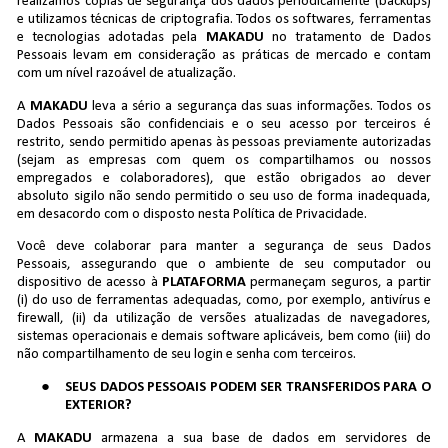
realizamos cópias de segurança dos dados periodicamente (backups)
e utilizamos técnicas de criptografia. Todos os softwares, ferramentas
e tecnologias adotadas pela
MAKADU
no tratamento de Dados
Pessoais levam em consideração as práticas de mercado e contam
com um nível razoável de atualização.
A
MAKADU
leva a sério a segurança das suas informações. Todos os
Dados Pessoais são confidenciais e o seu acesso por terceiros é
restrito, sendo permitido apenas às pessoas previamente autorizadas
(sejam as empresas com quem os compartilhamos ou nossos
empregados e colaboradores), que estão obrigados ao dever
absoluto sigilo não sendo permitido o seu uso de forma inadequada,
em desacordo com o disposto nesta Política de Privacidade.
Você deve colaborar para manter a segurança de seus Dados
Pessoais, assegurando que o ambiente de seu computador ou
dispositivo de acesso à
PLATAFORMA
permaneçam seguros, a partir
(i) do uso de ferramentas adequadas, como, por exemplo, antivírus e
firewall, (ii) da utilização de versões atualizadas de navegadores,
sistemas operacionais e demais software aplicáveis, bem como (iii) do
não compartilhamento de seu login e senha com terceiros.
SEUS DADOS PESSOAIS PODEM SER TRANSFERIDOS PARA O
EXTERIOR?
A
MAKADU
armazena a sua base de dados em servidores de