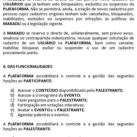
USUÁRIOS
que já tenham sido bloqueados, excluídos ou suspensos da
PLATAFORMA
. Não se permitirá, ainda, a criação de novos cadastros por
pessoas cujos cadastros originais tenham sido cancelados, bloqueados,
inabilitados, excluídos ou suspensos por infrações às políticas da
MAKADU
ou à legislação vigente.
A
MAKADU
se reserva o direito de, unilateralmente, sem prévio aviso,
anuência ou contrapartida indenizatória, recusar qualquer solicitação de
cadastro de um
USUÁRIO
na
PLATAFORMA
, bem como cancelar,
inabilitar, bloquear, excluir ou suspender o uso de um cadastro
previamente aceito.
6. DAS FUNCIONALIDADES
A
PLATAFORMA
possibilitará o controle e a gestão das seguintes
funções ao
PARTICIPANTE
:
Acessar o
CONTEÚDO
disponibilizado pelo
PALESTRANTE
;
Acessar a cronograma do
EVENTO
;
Fazer perguntas para o
PALESTRANTE
;
Participação em votações interativas;
Avaliar o
EVENTO
e o
PALESTRANTE
;
Agendar palestras e eventos.
A
PLATAFORMA
possibilitará o controle e a gestão das seguintes
funções ao
PALESTRANTE
: