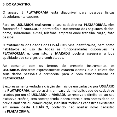
5. DO CADASTRO:
O acesso à
PLATAFORMA
está disponível para pessoas físicas
absolutamente capazes.
Para os
USUÁRIOS
realizarem o seu cadastro na
PLATAFORMA,
eles
fornecerão à
MAKADU
e permitirão o tratamento dos seguintes dados:
nome, sobrenome, e-mail, telefone, empresa onde trabalha, cargo, foto
pessoal.
O tratamento dos dados dos
USUÁRIOS
visa identificá-los, bem como
habilitá-los ao uso de todas as funcionalidades disponíveis na
PLATAFORMA
e, com isto, a
MAKADU
poderá assegurar a boa
qualidade dos serviços ora contratados.
Ao consentir com os termos do presente instrumento, os
USUÁRIOS
declaram expressamente estarem cientes que a coleta dos
seus dados pessoais é primordial para o bom funcionamento da
PLATAFORMA
.
É expressamente vedada a criação de mais de um cadastro por
USUÁRIO
na
PLATAFORMA
, sendo assim, em caso de multiplicidade de cadastros
criados por um só
USUÁRIO
, a
MAKADU
se reserva o direito de, ao seu
exclusivo critério, sem contrapartida indenizatória e sem necessidade de
prévia anuência ou comunicação, inabilitar todos os cadastros existentes
em nome deste
USUÁRIO
, podendo não aceitar novo cadastro
na
PLATAFORMA
.