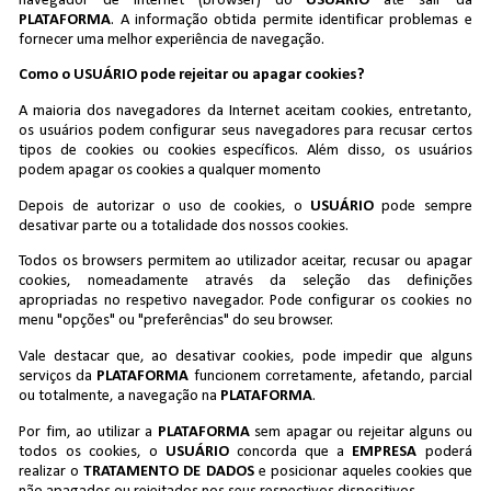
navegador de internet (browser) do
USUÁRIO
até sair da
PLATAFORMA
. A informação obtida permite identificar problemas e
fornecer uma melhor experiência de navegação.
Como o USUÁRIO pode rejeitar ou apagar cookies?
A maioria dos navegadores da Internet aceitam cookies, entretanto,
os usuários podem configurar seus navegadores para recusar certos
tipos de cookies ou cookies específicos. Além disso, os usuários
podem apagar os cookies a qualquer momento
Depois de autorizar o uso de cookies, o
USUÁRIO
pode sempre
desativar parte ou a totalidade dos nossos cookies.
Todos os browsers permitem ao utilizador aceitar, recusar ou apagar
cookies, nomeadamente através da seleção das definições
apropriadas no respetivo navegador. Pode configurar os cookies no
menu "opções" ou "preferências" do seu browser.
Vale destacar que, ao desativar cookies, pode impedir que alguns
serviços da
PLATAFORMA
funcionem corretamente, afetando, parcial
ou totalmente, a navegação na
PLATAFORMA
.
Por fim, ao utilizar a
PLATAFORMA
sem apagar ou rejeitar alguns ou
todos os cookies, o
USUÁRIO
concorda que a
EMPRESA
poderá
realizar o
TRATAMENTO DE DADOS
e
posicionar aqueles cookies que