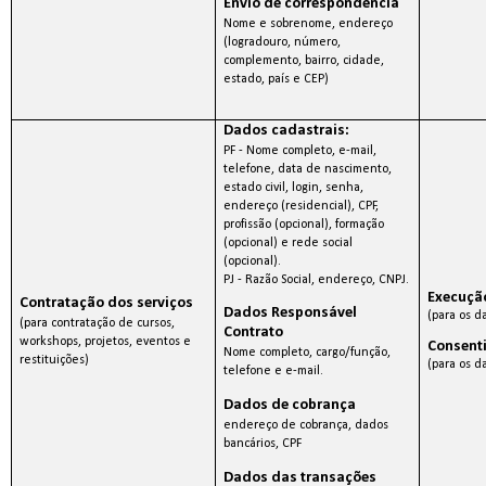
Envio de correspondência
Nome e sobrenome, endereço
(logradouro, número,
complemento, bairro, cidade,
estado, país e CEP)
Dados cadastrais:
PF - Nome completo, e-mail,
telefone, data de nascimento,
estado civil, login, senha,
endereço (residencial), CPF,
profissão (opcional), formação
(opcional) e rede social
(opcional).
PJ - Razão Social, endereço, CNPJ.
Execuçã
Contratação dos serviços
Dados Responsável
(para os d
(para contratação de cursos,
Contrato
workshops, projetos, eventos e
Consent
Nome completo, cargo/função,
restituições)
(para os d
telefone e e-mail.
Dados de cobrança
endereço de cobrança, dados
bancários, CPF
Dados das transações