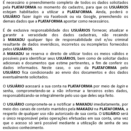
É necessário o preenchimento completo de todos os dados solicitados
pela
PLATAFORMA
no momento do cadastro, para que os
USUÁRIOS
estejam habilitados a utilizar a
PLATAFORMA
. Ainda, poderá o
USUÁRIO
fazer
login
via Facebook ou via Google, preenchendo os
demais dados que a
PLATAFORMA
apontar como necessários.
É de exclusiva responsabilidade dos
USUÁRIOS
fornecer, atualizar e
garantir a veracidade dos dados cadastrais, não recaindo
à
MAKADU
qualquer tipo de responsabilidade civil e/ou criminal
resultante de dados inverídicos, incorretos ou incompletos fornecidos
pelos
USUÁRIOS
.
A
MAKADU
se reserva o direito de utilizar todos os meios válidos e
possíveis para identificar seus
USUÁRIOS
, bem como de solicitar dados
adicionais e documentos que estime pertinentes, a fim de conferir os
dados informados. Neste caso, o uso da
PLATAFORMA
pelo
USUÁRIO
fica condicionado ao envio dos documentos e dos dados
eventualmente solicitados.
O
USUÁRIO
acessará a sua conta na
PLATAFORMA
por meio de
login
e
senha, comprometendo-se a não informar a terceiros estes dados,
responsabilizando-se integralmente pelo uso que deles seja feito.
O
USUÁRIO
compromete-se a notificar a
MAKADU
imediatamente, por
meio dos canais de contato mantidos pela
MAKADU
na
PLATAFORMA
, a
respeito de qualquer uso não autorizado de sua conta. O
USUÁRIO
será
o único responsável pelas operações efetuadas em sua conta, uma vez
que o acesso só será possível mediante a utilização de senha de seu
exclusivo conhecimento.